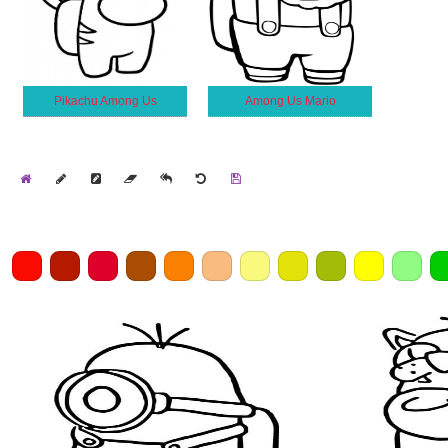
Pikachu Among Us
Among Us Mario
Home
Draw
Pencil
Eraser
Undo
Clear
Save