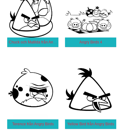
Chuck och Matilda från Angry Birds
Angry Birds 4
Terence från Angry Birds
Yellow Bird från Angry Birds