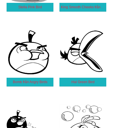
Stella Pink Bird
King Smooth Cheeks från Angry Birds
Bomb från Angry Birds
Hal Green Bird