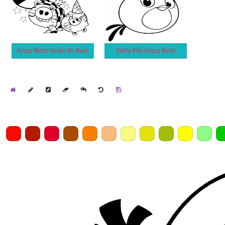
Angry Birds Gratis för Barn
Stella från Angry Birds
Home
Draw
Pencil
Eraser
Undo
Clear
Save