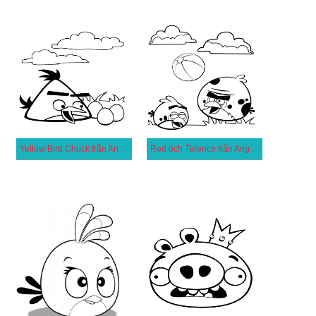
Yellow Bird Chuck från Angry Birds
Red och Terence från Angry Birds