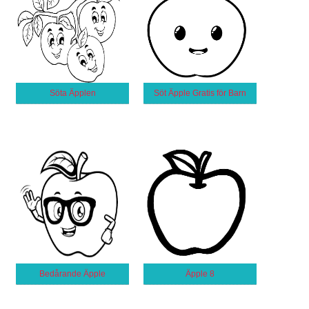
Söta Äpplen
Söt Äpple Gratis för Barn
Bedårande Äpple
Äpple 8