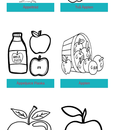
Äppelträd
Två Äpplen
Äppeljuice Flaska
Äpplen