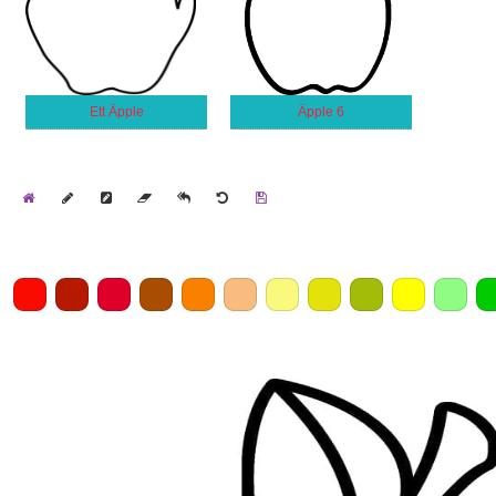
Ett Äpple
Äpple 6
Home
Draw
Pencil
Eraser
Undo
Clear
Save