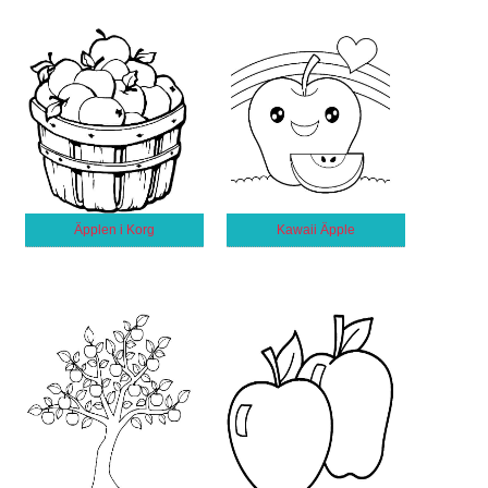
Äpplen i Korg
Kawaii Äpple