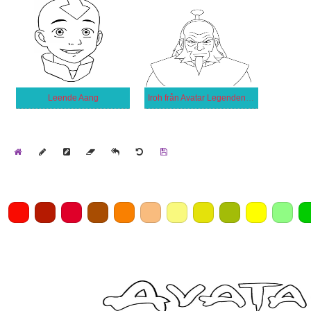
Leende Aang
Iroh från Avatar Legenden om Aang
Home
Draw
Pencil
Eraser
Undo
Clear
Save