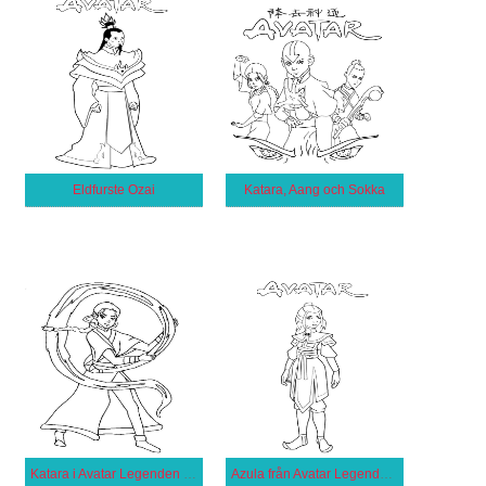
Eldfurste Ozai
Katara, Aang och Sokka
Katara i Avatar Legenden om Aang
Azula från Avatar Legenden om Aang