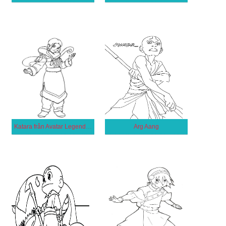
Katara från Avatar Legenden om Aang
Arg Aang