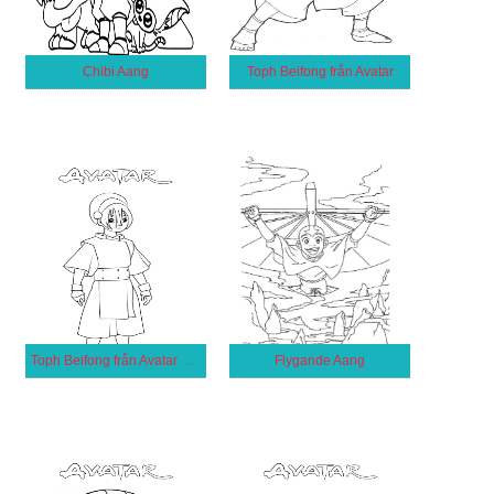
Chibi Aang
Toph Beifong från Avatar
Toph Beifong från Avatar Legenden om Aang
Flygande Aang