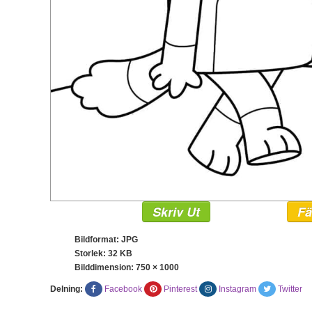
Skriv Ut
Fä
Bildformat: JPG
Storlek: 32 KB
Bilddimension:
750 × 1000
Delning:
Facebook
Pinterest
Instagram
Twitter