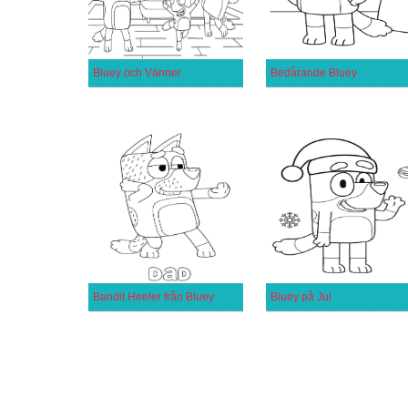
Bluey och Vänner
Bedårande Bluey
Bandit Heeler från Bluey
Bluey på Jul