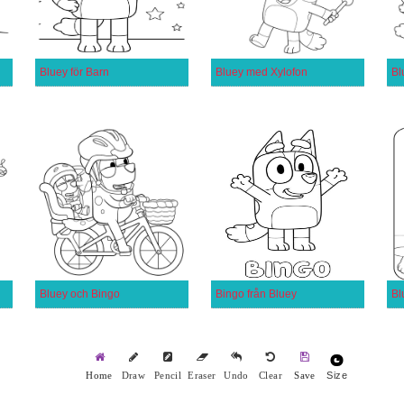
Bluey för Barn
Bluey med Xylofon
Bl
Bluey och Bingo
Bingo från Bluey
Bl
Size
Home
Draw
Pencil
Eraser
Undo
Clear
Save