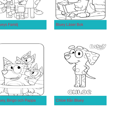
ueys Familj
Bluey Läser Bok
uey, Bingo och Pappa
Chloe från Bluey