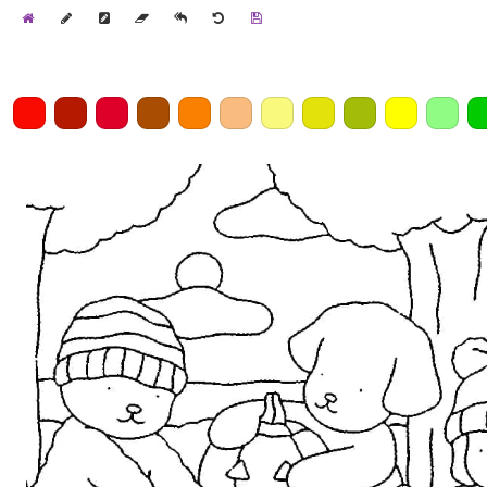
Home
Draw
Pencil
Eraser
Undo
Clear
Save