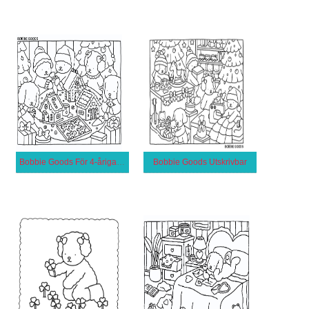
Bobbie Goods För 4-åriga Barn
Bobbie Goods Utskrivbar