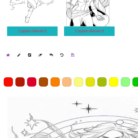
Captain Marvel 5
Captain Marvel 9
Home
Draw
Pencil
Eraser
Undo
Clear
Save