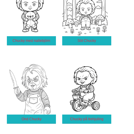
Chucky med nallebjörn
Söt Chucky
Ond Chucky
Chucky på trehjuling