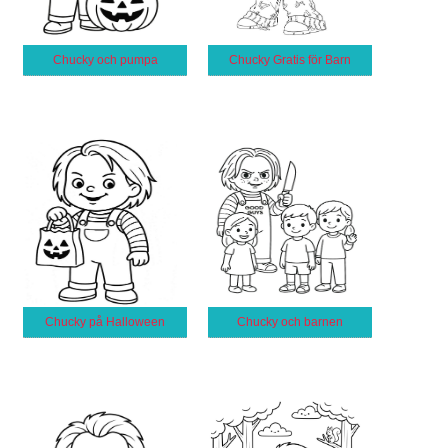
Chucky och pumpa
Chucky Gratis för Barn
Chucky på Halloween
Chucky och barnen