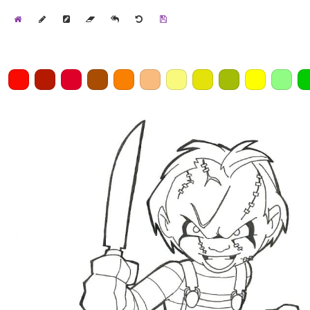
Home
Draw
Pencil
Eraser
Undo
Clear
Save