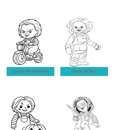
Chucky kör motorcykel
Chucky för Barn