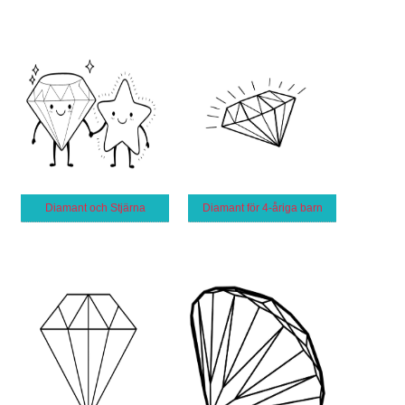
Diamant och Stjärna
Diamant för 4-åriga barn