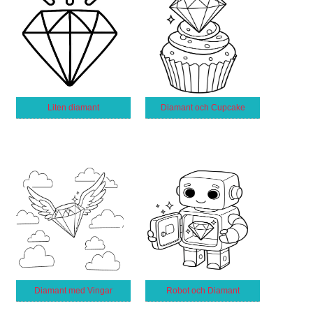
Liten diamant
Diamant och Cupcake
Diamant med Vingar
Robot och Diamant