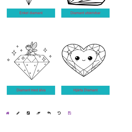
Enkel diamant
Diamant utskrivbar
Diamant med älva
Hjärta Diamant
Home
Draw
Pencil
Eraser
Undo
Clear
Save