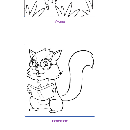
Mygga
Jordekorre