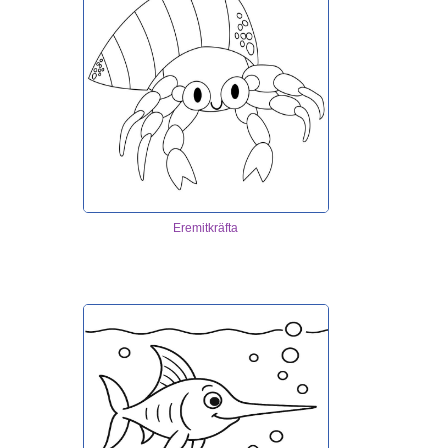
Eremitkräfta