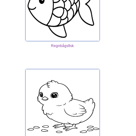
Regnbågsfisk