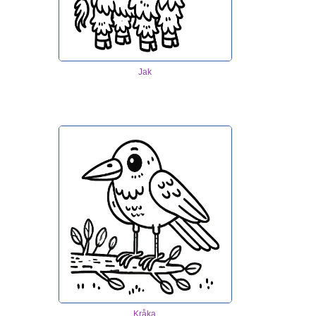
Jak
Kråka