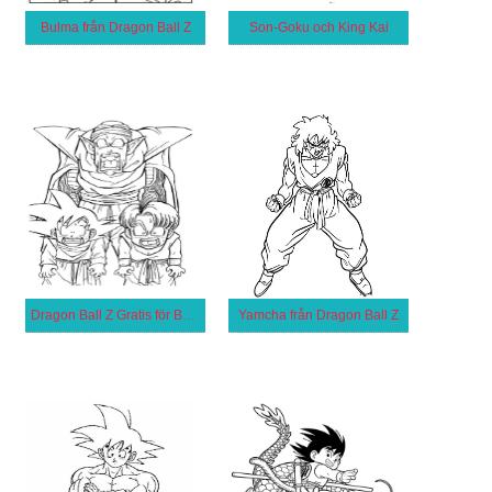
Bulma från Dragon Ball Z
Son-Goku och King Kai
Dragon Ball Z Gratis för Barn
Yamcha från Dragon Ball Z