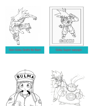
Son-Goku Gratis för Barn
Goku Super-saiyajin