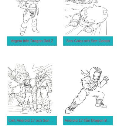
Vegeta från Dragon Ball Z
Son-Goku och Son-Gohan
Cell, Android 17 och Son Goku
Android 17 från Dragon Ball Z