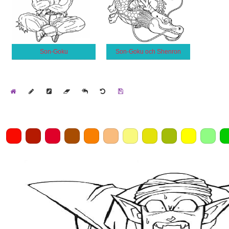
Son-Goku
Son-Goku och Shenron
Home
Draw
Pencil
Eraser
Undo
Clear
Save