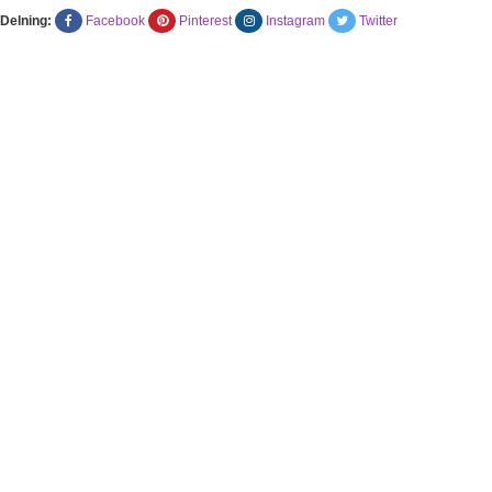
Delning:
Facebook
Pinterest
Instagram
Twitter