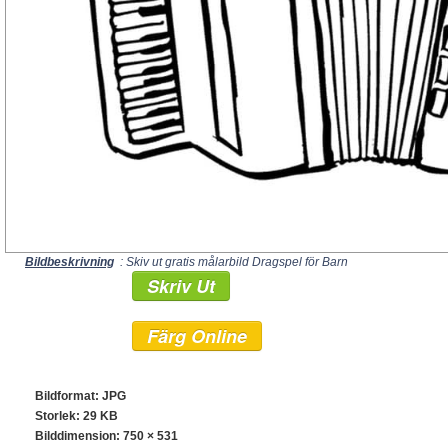
Bildbeskrivning
: Skiv ut gratis målarbild Dragspel för Barn
Skriv Ut
Färg Online
Bildformat: JPG
Storlek: 29 KB
Bilddimension:
750 × 531