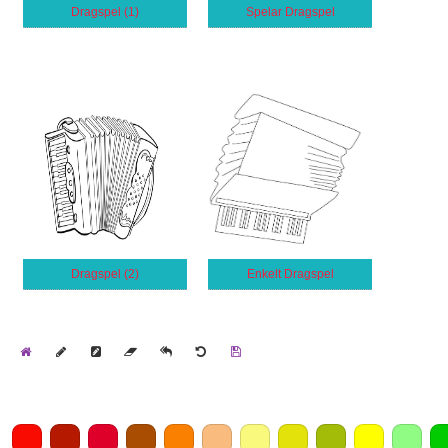
Dragspel (1)
Spelar Dragspel
Dragspel (2)
Enkelt Dragspel
Home
Draw
Pencil
Eraser
Undo
Clear
Save