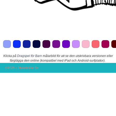
Klicka på
Dragspel för Barn
målarbild för att se den utskrivbara versionen eller
färglägga den online (kompatibel med iPad och Android-surfplattor).
©2026 – Malarbilder.Se