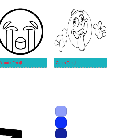
åtande Emoji
Galen Emoji