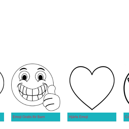
Emoji Gratis för Barn
Hjärta Emoji
Co