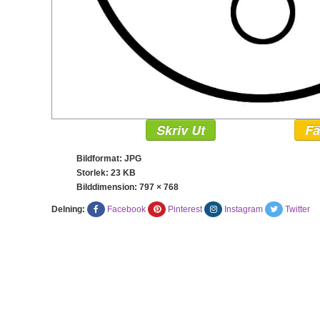
Skriv Ut
Fä
Bildformat: JPG
Storlek: 23 KB
Bilddimension:
797 × 768
Delning:
Facebook
Pinterest
Instagram
Twitter