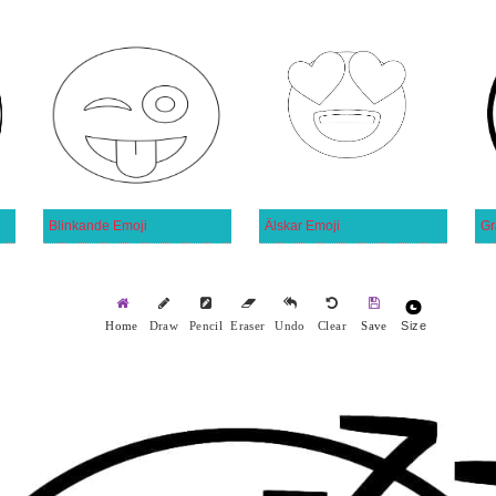
Blinkande Emoji
Älskar Emoji
Gr
Size
Home
Draw
Pencil
Eraser
Undo
Clear
Save