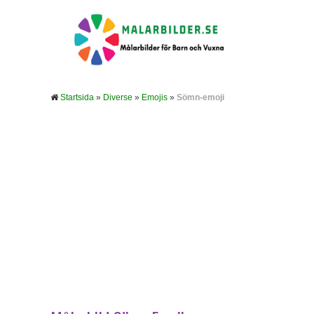
Startsida
»
Diverse
»
Emojis
»
Sömn-emoji