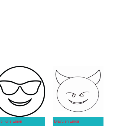
ol Kille Emoji
Djävulen Emoji