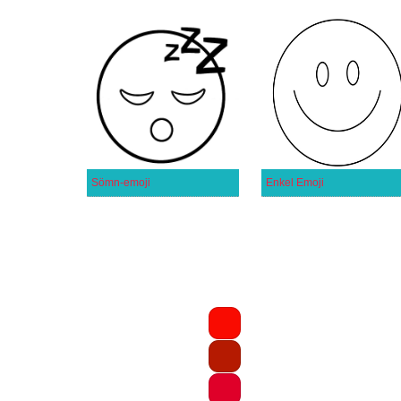
Sömn-emoji
Enkel Emoji