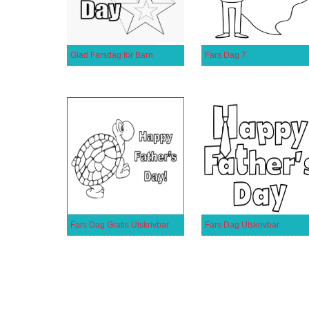
Glad Farsdag för Barn
Fars Dag 7
Fars Dag Gratis Utskrivbar
Fars Dag Utskrivbar