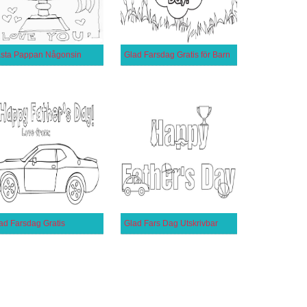
sta Pappan Någonsin
Glad Farsdag Gratis för Barn
ad Farsdag Gratis
Glad Fars Dag Utskrivbar