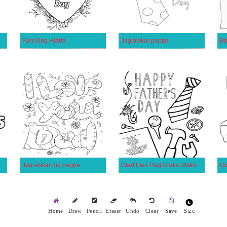
Fars Dag Hjärta
Jag älskar pappa
Bä
Jag älskar dig pappa
Glad Fars Dag Gratis Utskrivbar
Gl
Size
Home
Draw
Pencil
Eraser
Undo
Clear
Save