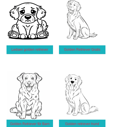
Ledsen golden retriever
Golden Retriever Gratis
Golden Retriever för Barn
Golden retriever-hund