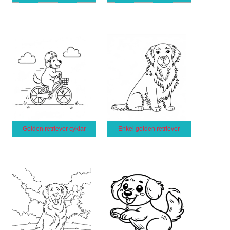
Golden retriever cyklar
Enkel golden retriever