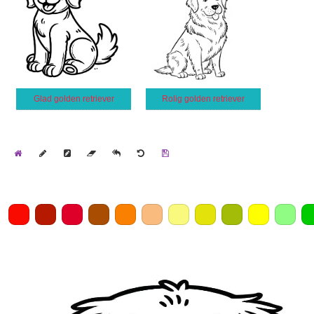
Glad golden retriever
Rolig golden retriever
Home
Draw
Pencil
Eraser
Undo
Clear
Save