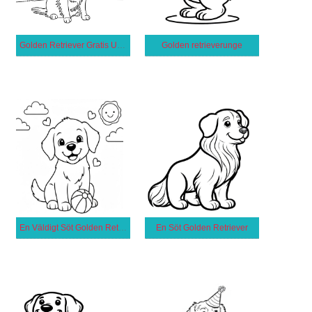
Golden Retriever Gratis Utskrivbar för Barn
Golden retrieverunge
En Väldigt Söt Golden Retriever
En Söt Golden Retriever