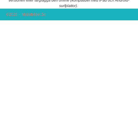
versionen eller färglägga den online (kompatibel med iPad och Android-
surfplattor).
©2026 – Malarbilder.Se