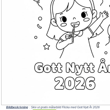
Bildbeskrivning
: Skiv ut gratis målarbild Flicka med Gott Nytt År 2026