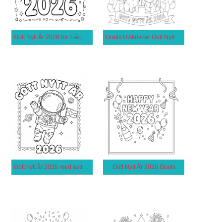
Gott Nytt År 2026 för 1-åriga Barn
Gratis Utskrivbar Gott Nytt År 2026
Gott nytt år 2026 med astronaut
Gott Nytt År 2026 Gratis