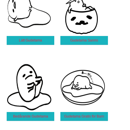
Lätt Gudetama
Gudetama Sanrio
Bedårande Gudetama
Gudetama Gratis för Barn