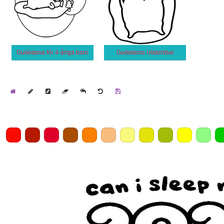
Gudetama för 4-åriga barn
Gudetama Utskrivbar
Home
Draw
Pencil
Eraser
Undo
Clear
Save