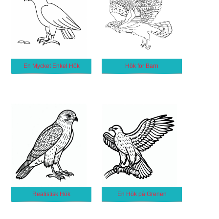
En Mycket Enkel Hök
Hök för Barn
Realistisk Hök
En Hök på Grenen