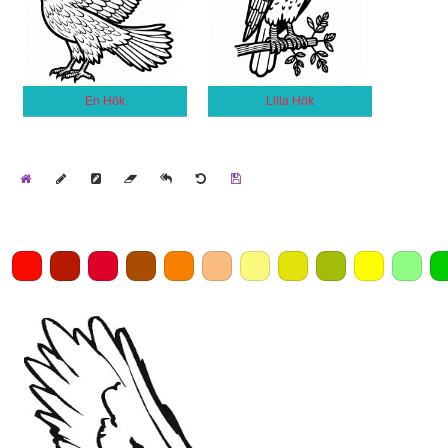
En Hök
Lilla Hök
Home
Draw
Pencil
Eraser
Undo
Clear
Save