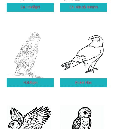
En Hökfågel
En Hök på Himlen
Hökfågel
Enkel Hök