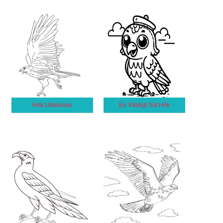
Hök Utskrivbar
En Väldigt Söt Hök