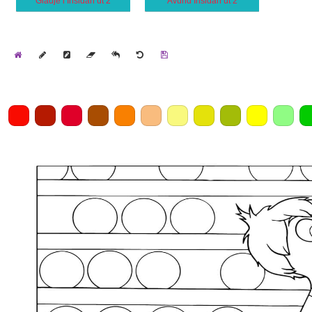
Glädje i Insidan ut 2
Avund Insidan ut 2
Home
Draw
Pencil
Eraser
Undo
Clear
Save