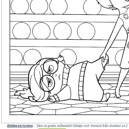
Bildbeskrivning
: Skiv ut gratis målarbild Glädje och Vemod från Insidan ut 2