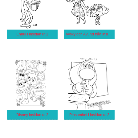
Ennui i Insidan ut 2
Avsky och Avund från Insidan ut 2
Disney Insidan ut 2
Pinsamhet i Insidan ut 2