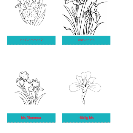
Iris Blommor 2
Vacker Iris
Iris Blommar
Härlig Iris