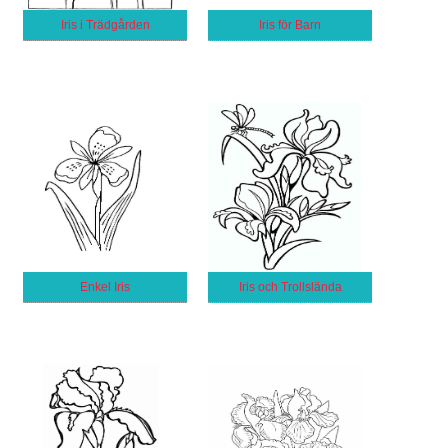
Iris i Trädgården
Iris för Barn
Enkel Iris
Iris och Trollslända