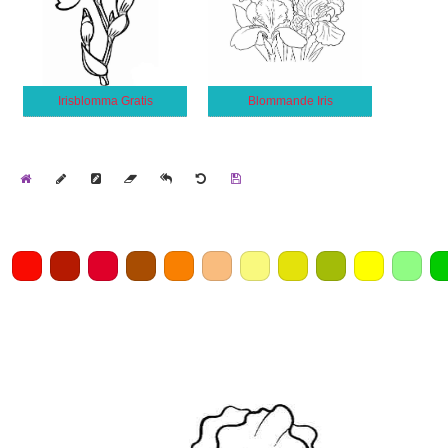
Irisblomma Gratis
Blommande Iris
Home
Draw
Pencil
Eraser
Undo
Clear
Save