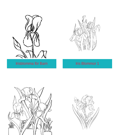
Irisblomma för Barn
Iris Blommor 1