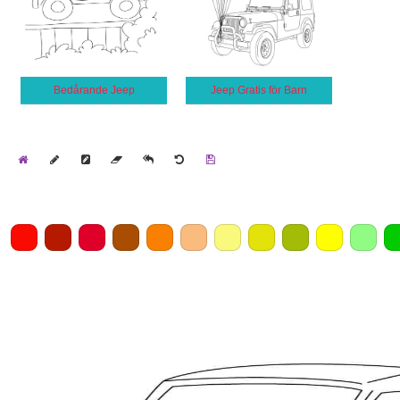
Bedårande Jeep
Jeep Gratis för Barn
Home
Draw
Pencil
Eraser
Undo
Clear
Save