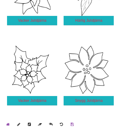
Vacker Julstjärna
Härlig Julstjärna
Vacker Julstjärna
Snygg Julstjärna
Home
Draw
Pencil
Eraser
Undo
Clear
Save