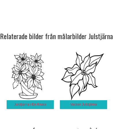
Relaterade bilder från målarbilder Julstjärna
Julstjärna i En Kruka
Vacker Julstjärna