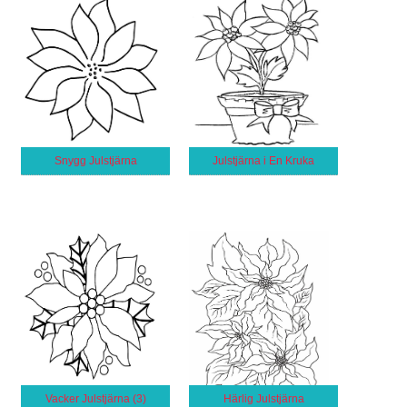
Snygg Julstjärna
Julstjärna i En Kruka
Vacker Julstjärna (3)
Härlig Julstjärna