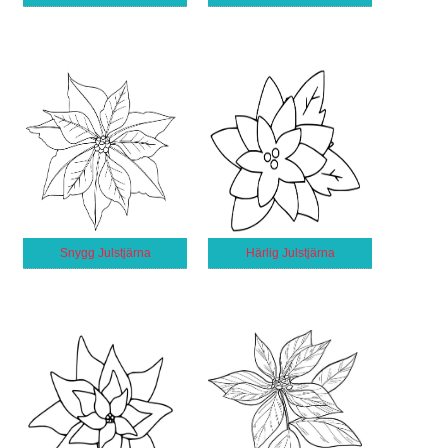
Snygg Julstjärna
Härlig Julstjärna