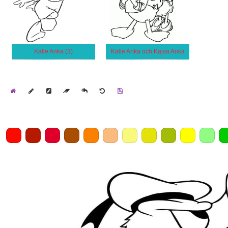
Kalle Anka (3)
Kalle Anka och Kajsa Anka
Home
Draw
Pencil
Eraser
Undo
Clear
Save