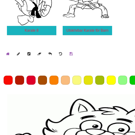
Karate 8
Utskrivbar Karate för Barn
Home
Draw
Pencil
Eraser
Undo
Clear
Save