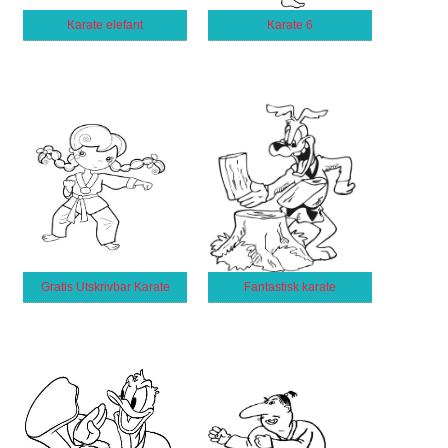
Karate elefant
Karate 6
Gratis Utskrivbar Karate
Fantastisk karate