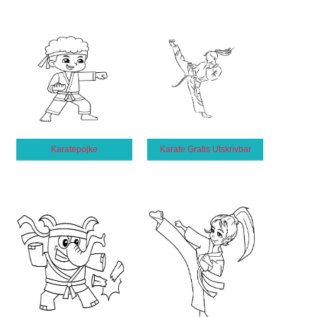
Karatepojke
Karate Gratis Utskrivbar