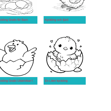
ckling Gratis för Barn
Kyckling och fjäril
Kyckling Gratis Utskrivbar för Barn
En Liten kyckling