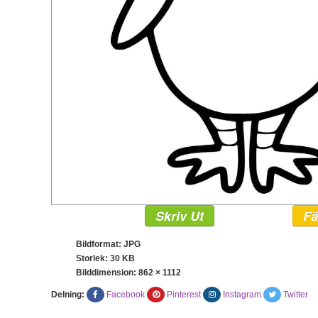
Skriv Ut
Fä
Bildformat: JPG
Storlek: 30 KB
Bilddimension:
862 × 1112
Delning:
Facebook
Pinterest
Instagram
Twitter