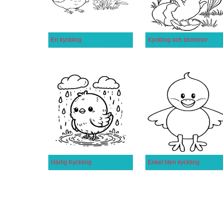
En kyckling
Kyckling och blommor
Härlig Kyckling
Enkel liten kyckling