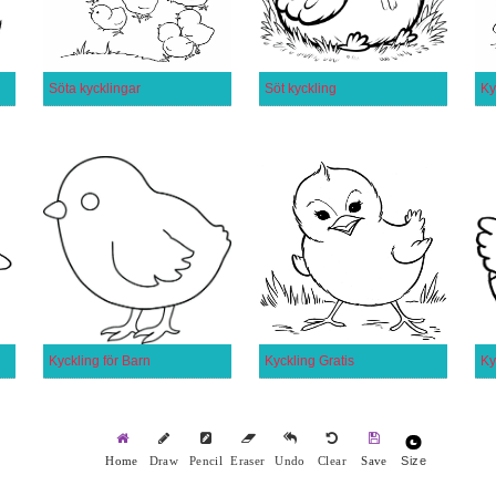
Söta kycklingar
Söt kyckling
Ky
Kyckling för Barn
Kyckling Gratis
Size
Home
Draw
Pencil
Eraser
Undo
Clear
Save