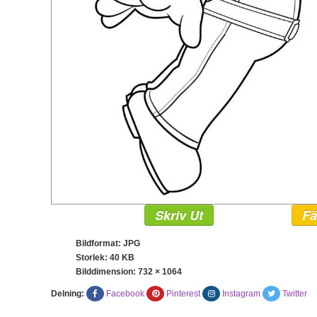
Skriv Ut
Fä
Bildformat: JPG
Storlek: 40 KB
Bilddimension:
732 × 1064
Delning:
Facebook
Pinterest
Instagram
Twitter