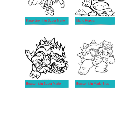
Karaktärer från Super Mario
Mario Hoppar
Bowser från Super Mario
Bowser från Mario Bros