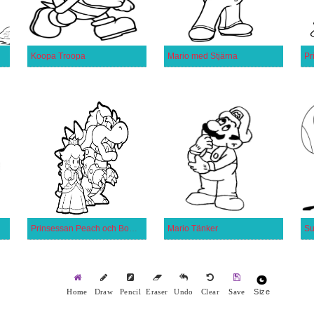
Koopa Troopa
Mario med Stjärna
Pr
Prinsessan Peach och Bowser
Mario Tänker
Su
Size
Home
Draw
Pencil
Eraser
Undo
Clear
Save