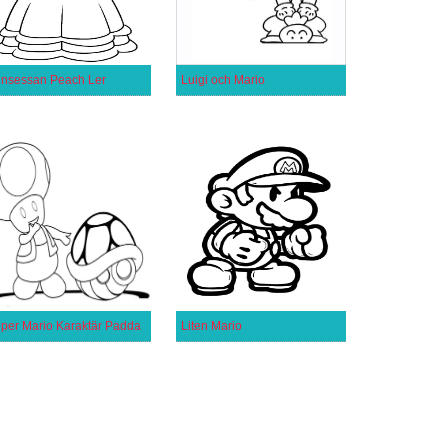
insessan Peach Ler
Luigi och Mario
per Mario Karaktär Padda
Liten Mario