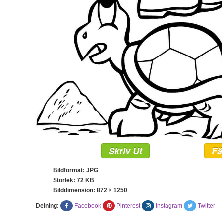
Skriv Ut
Fä
Bildformat: JPG
Storlek: 72 KB
Bilddimension:
872 × 1250
Delning:
Facebook
Pinterest
Instagram
Twitter