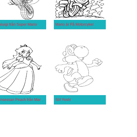
luigi från Super Mario
Mario är På Motorcykel
Prinsessan Peach från Mario Spel
Söt Yoshi