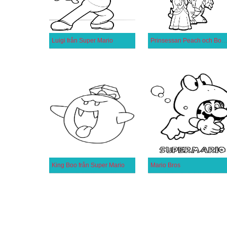
Luigi från Super Mario
Prinsessan Peach och Bow
King Boo från Super Mario
Mario Bros