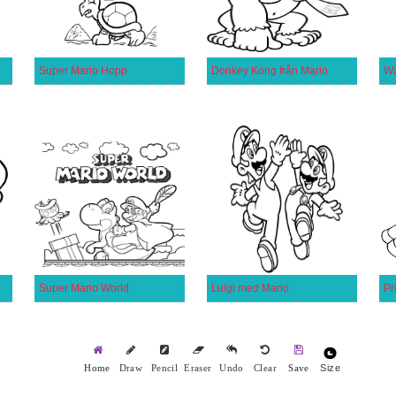
ser
Super Mario Hopp
Donkey Kong från Mario
Wa
Super Mario World
Luigi med Mario
Size
Home
Draw
Pencil
Eraser
Undo
Clear
Save