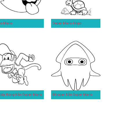
o Mario
Super Mario Hopp
ddy Kong från Super Mario
Blooper från Super Mario