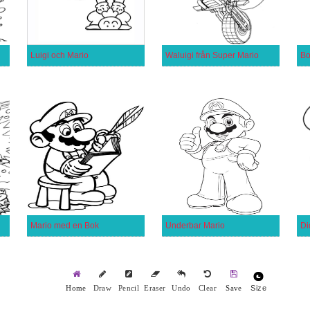
Luigi och Mario
Waluigi från Super Mario
Bo
Mario med en Bok
Underbar Mario
Di
Size
Home
Draw
Pencil
Eraser
Undo
Clear
Save