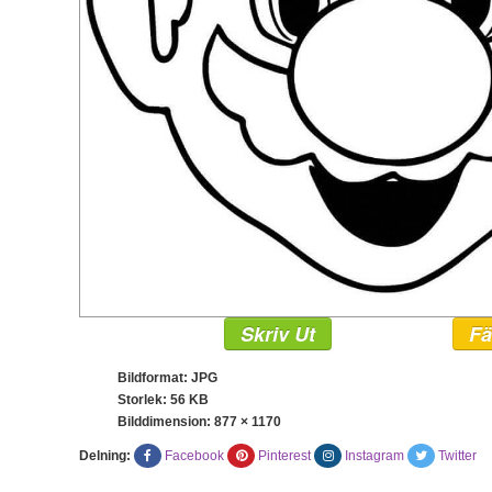
Skriv Ut
Fä
Bildformat: JPG
Storlek: 56 KB
Bilddimension:
877 × 1170
Delning:
Facebook
Pinterest
Instagram
Twitter