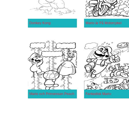
Donkey Kong
Mario är På Motorcykel
Mario och Prinsessan Peach
Fantastisk Mario