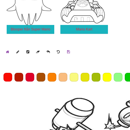
Blooper från Super Mario
Mario Kart
Home
Draw
Pencil
Eraser
Undo
Clear
Save