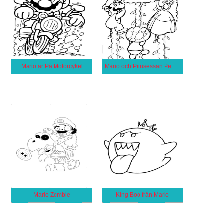
Mario är På Motorcykel
Mario och Prinsessan Peach
Mario Zombie
King Boo från Mario