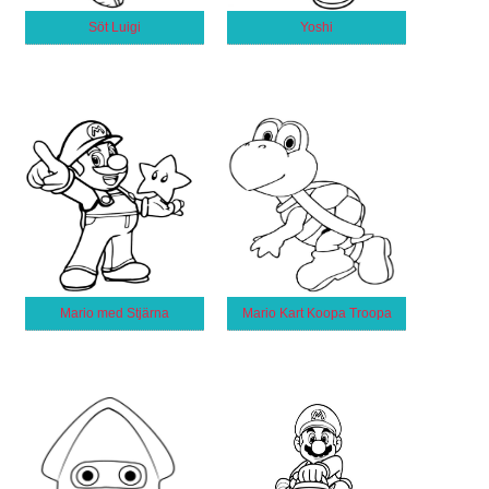
Söt Luigi
Yoshi
Mario med Stjärna
Mario Kart Koopa Troopa