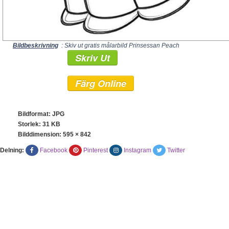
Bildbeskrivning
: Skiv ut gratis målarbild Prinsessan Peach
Skriv Ut
Färg Online
Bildformat: JPG
Storlek: 31 KB
Bilddimension:
595 × 842
Delning:
Facebook
Pinterest
Instagram
Twitter