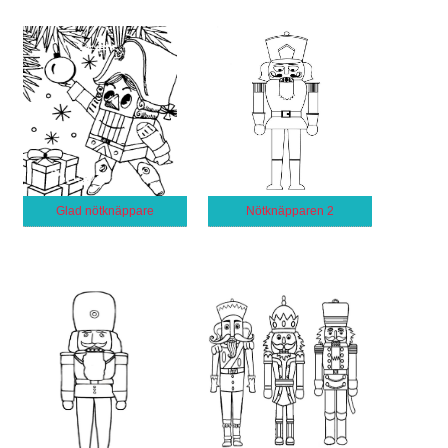
Glad nötknäppare
Nötknäpparen 2