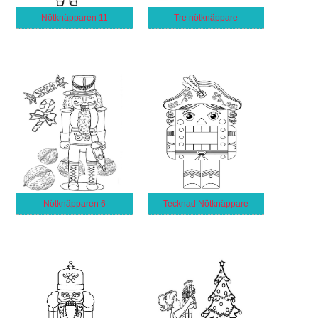
Nötknäpparen 11
Tre nötknäppare
Nötknäpparen 6
Tecknad Nötknäppare