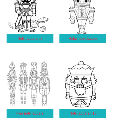
Nötknäpparen 9
Rolig nötknäppare
Fyra nötknäppare
Nötknäpparen 10