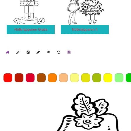
Nötknäpparen Gratis
Nötknäpparen 4
Home
Draw
Pencil
Eraser
Undo
Clear
Save