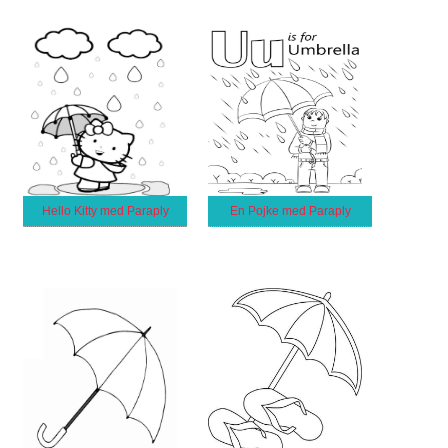
Hello Kitty med Paraply
En Pojke med Paraply