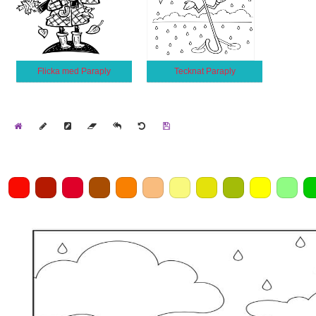
Flicka med Paraply
Tecknat Paraply
Home
Draw
Pencil
Eraser
Undo
Clear
Save