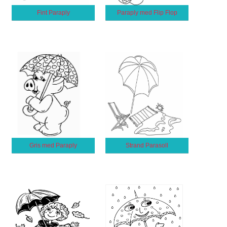
Fint Paraply
Paraply med Flip Flop
Gris med Paraply
Strand Parasoll