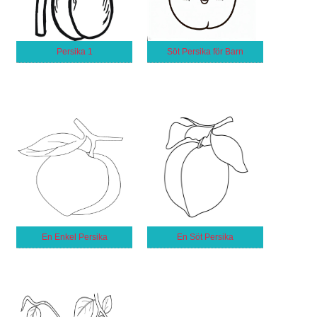
Persika 1
Söt Persika för Barn
En Enkel Persika
En Söt Persika