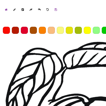
Home
Draw
Pencil
Eraser
Undo
Clear
Save