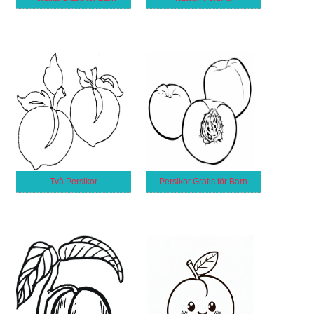
Två Persikor
Persikor Gratis för Barn