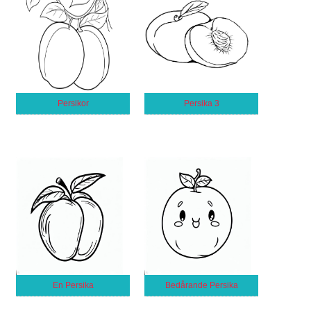
Persikor
Persika 3
En Persika
Bedårande Persika