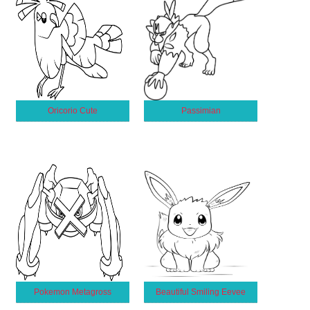
Oricorio Cute
Passimian
Pokemon Metagross
Beautiful Smiling Eevee