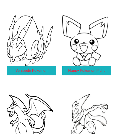
Venipede Pokemon
Happy Pokemon Pichu