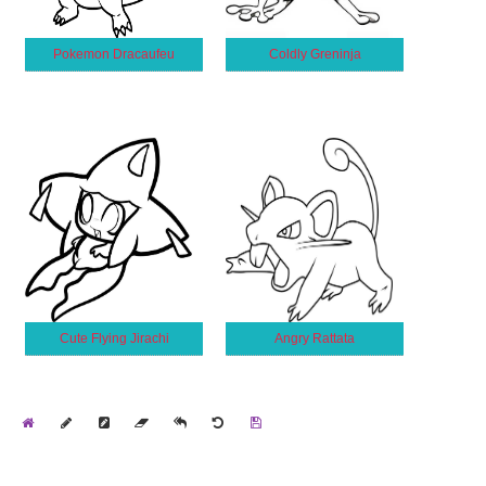
Pokemon Dracaufeu
Coldly Greninja
Cute Flying Jirachi
Angry Rattata
Home
Draw
Pencil
Eraser
Undo
Clear
Save