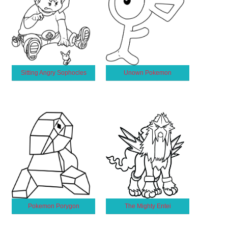
Sitting Angry Sophocles
Unown Pokemon
Pokemon Porygon
The Mighty Entei