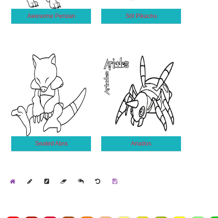
Awesome Persian
Söt Pikachu
Seated Abra
Ariados
Home
Draw
Pencil
Eraser
Undo
Clear
Save