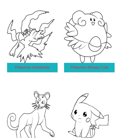
Pokemon Sombrerai
Pokemon Blissey Cute