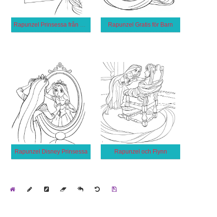
Rapunzel Prinsessa från Trassel
Rapunzel Gratis för Barn
Rapunzel Disney Prinsessa
Rapunzel och Flynn
Home
Draw
Pencil
Eraser
Undo
Clear
Save