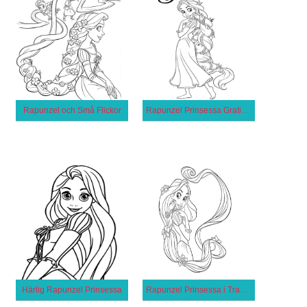
Rapunzel och Små Flickor
Rapunzel Prinsessa Gratis för Flickor
Härlig Rapunzel Prinsessa
Rapunzel Prinsessa i Trassel