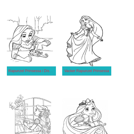
Rapunzel Prinsessa i Disney Trassel
Vacker Rapunzel Prinsessa