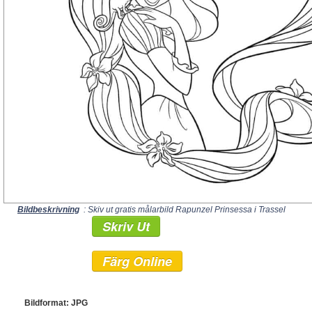
Bildbeskrivning
: Skiv ut gratis målarbild Rapunzel Prinsessa i Trassel
Skriv Ut
Färg Online
Bildformat: JPG