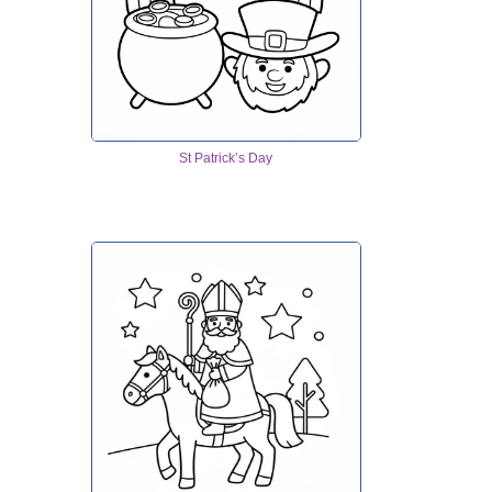
St Patrick’s Day