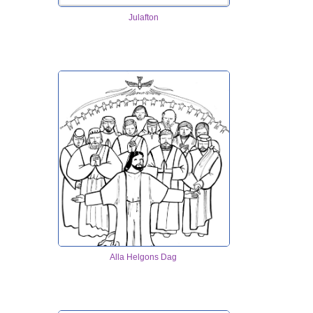
Julafton
Alla Helgons Dag