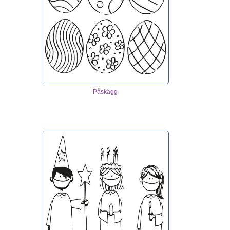
Påskägg