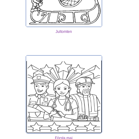
Jultomten
Första maj