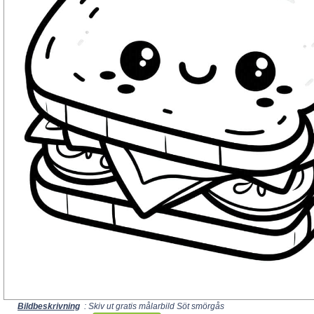
Bildbeskrivning
: Skiv ut gratis målarbild Söt smörgås