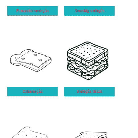
Fantastisk smörgås
Smaskig smörgås
Ostsmörgås
Smörgås Gratis