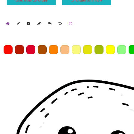
Utskrivbar Smörgås
Smörgås och mjölk
Home
Draw
Pencil
Eraser
Undo
Clear
Save