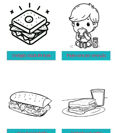
Smörgås Gratis för Barn
Pojke som äter smörgås