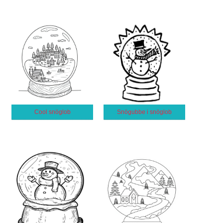
Cool snöglob
Snögubbe i snöglob