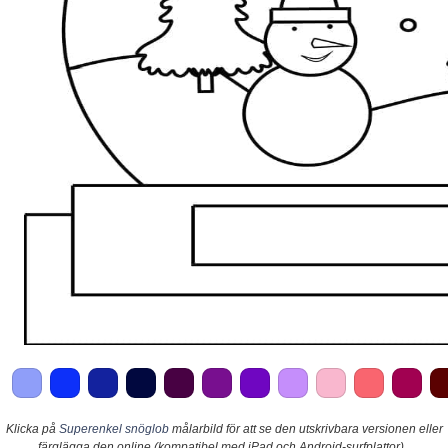
Klicka på
Superenkel snöglob
målarbild för att se den utskrivbara versionen eller
färglägga den online (kompatibel med iPad och Android-surfplattor).