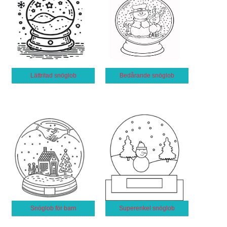
Lättritad snöglob
Bedårande snöglob
Snöglob för barn
Superenkel snöglob