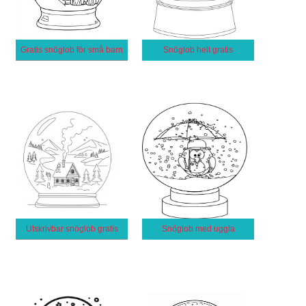
Gratis snöglob för små barn
Snöglob helt gratis
Utskrivbar snöglob gratis
Snöglob med uggla