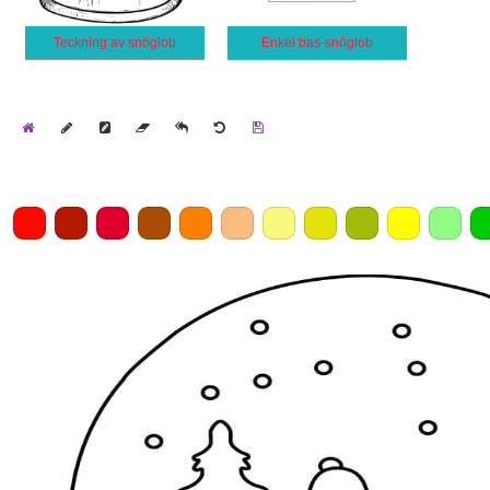
Teckning av snöglob
Enkel bas-snöglob
Home
Draw
Pencil
Eraser
Undo
Clear
Save