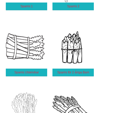
Sparris 1
Sparris 2
Sparris Utskrivbar
Sparris för 2-åriga Barn