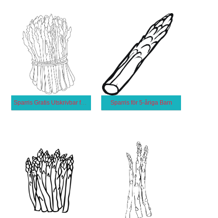
Sparris Gratis Utskrivbar för Barn
Sparris för 5-åriga Barn