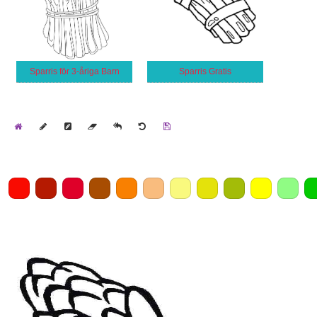
Sparris för 3-åriga Barn
Sparris Gratis
Home
Draw
Pencil
Eraser
Undo
Clear
Save