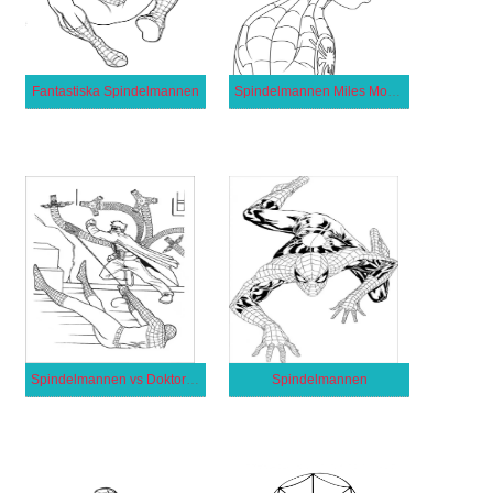
Fantastiska Spindelmannen
Spindelmannen Miles Morales
Spindelmannen vs Doktor Octopus
Spindelmannen