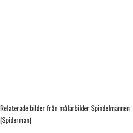
Relaterade bilder från målarbilder Spindelmannen
(Spiderman)