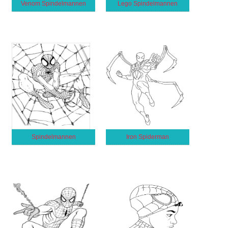
Venom Spindelmannen
Lego Spindelmannen
Spindelmannen
Iron Spiderman