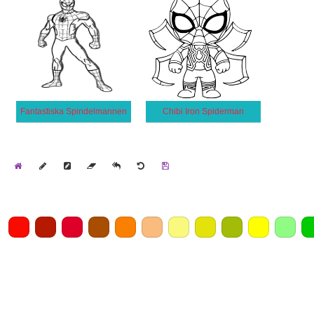
Fantastiska Spindelmannen
Chibi Iron Spiderman
Home
Draw
Pencil
Eraser
Undo
Clear
Save