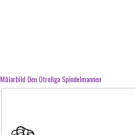
Målarbild Den Otroliga Spindelmannen