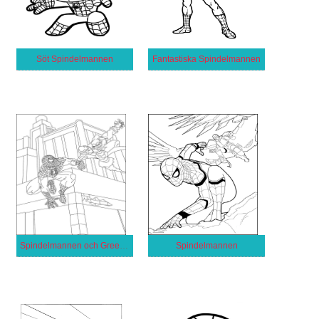
Söt Spindelmannen
Fantastiska Spindelmannen
Spindelmannen och Green Goblin
Spindelmannen