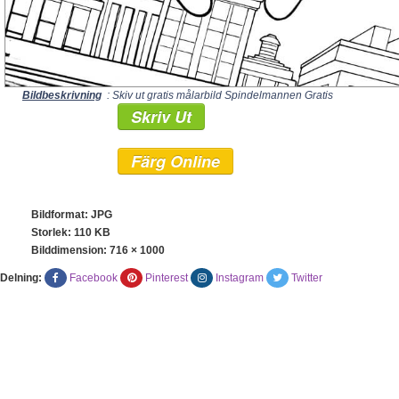
Bildbeskrivning
: Skiv ut gratis målarbild Spindelmannen Gratis
Skriv Ut
Färg Online
Bildformat: JPG
Storlek: 110 KB
Bilddimension:
716 × 1000
Delning:
Facebook
Pinterest
Instagram
Twitter