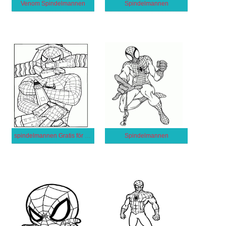
Venom Spindelmannen
Spindelmannen
spindelmannen Gratis för Barn
Spindelmannen