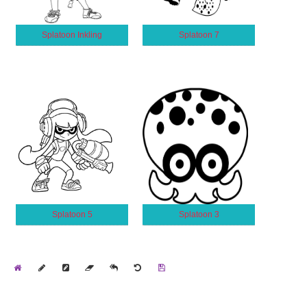
Splatoon Inkling
Splatoon 7
Splatoon 5
Splatoon 3
Home
Draw
Pencil
Eraser
Undo
Clear
Save