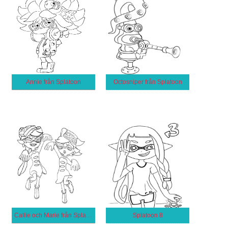
Annie från Splatoon
Octosniper från Splatoon
Callie och Marie från Splatoon
Splatoon 8