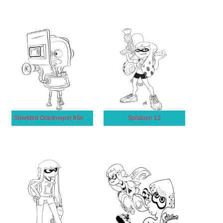
Shielded Octotrooper från Splatoon
Splatoon 12