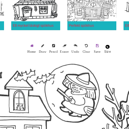
n
Ett mycket läskigt spökhus
Perfekt spökhus
Et
Size
Home
Draw
Pencil
Eraser
Undo
Clear
Save