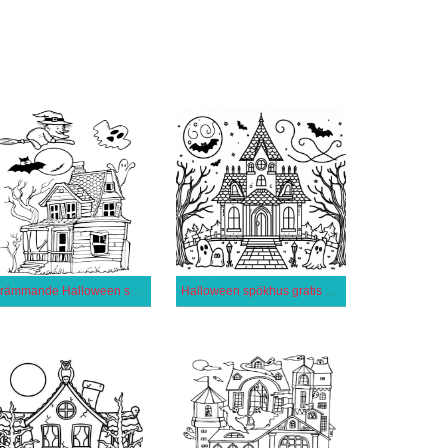
Skrämmande Halloween spökhus
Halloween spökhus gratis utskrivbar för barn