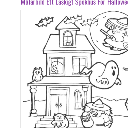
Målarbild Ett Läskigt Spökhus För Hallowe