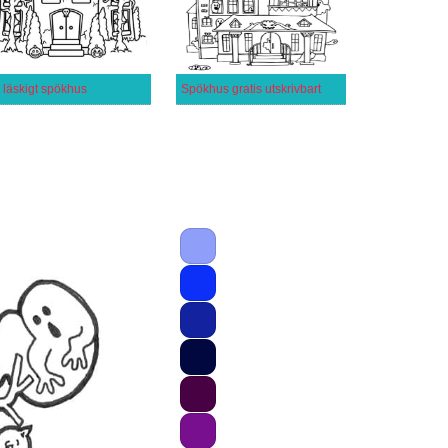
t läskigt spökhus
Spökhus gratis utskrivbart