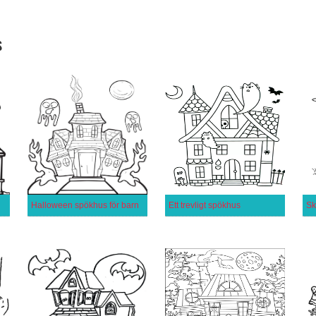
s
Halloween spökhus för barn
Ett trevligt spökhus