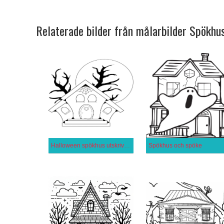
Relaterade bilder från målarbilder Spökhu
Halloween spökhus utskrivbar för barn
Spökhus och spöke