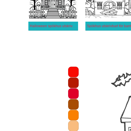
Halloween spökhus utskrivbar
Spökhus utskrivbart för bar