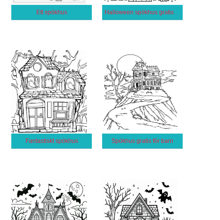
Ett spökhus
Halloween spökhus gratis utskrivbar för barn
Fantastiskt spökhus
Spökhus gratis för barn