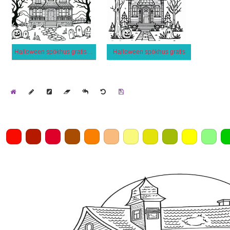
Halloween spökhus gratis utskrivbar
Halloween spökhus gratis
Home
Draw
Pencil
Eraser
Undo
Clear
Save