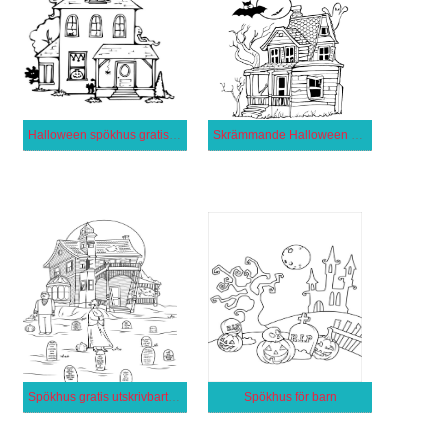
Halloween spökhus gratis för barn
Skrämmande Halloween spökhus
Spökhus gratis utskrivbart för barn
Spökhus för barn