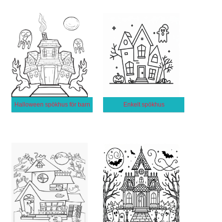
Halloween spökhus för barn
Enkelt spökhus