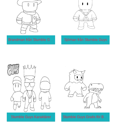
Brandman från Stumble Guys
Sjöman från Stumble Guys
Stumble Guys Karaktärer
Stumble Guys Gratis för Barn