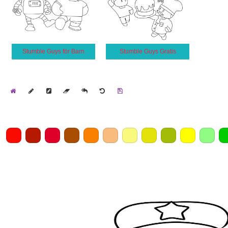
Stumble Guys för Barn
Stumble Guys Gratis
Home
Draw
Pencil
Eraser
Undo
Clear
Save