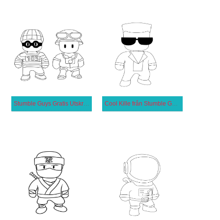
Stumble Guys Gratis Utskrivbar
Cool Kille från Stumble Guys