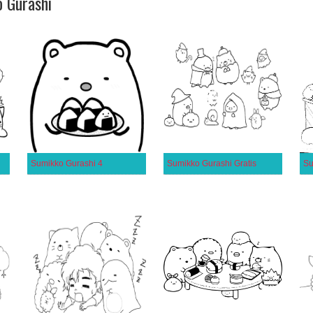
o Gurashi
Sumikko Gurashi 4
Sumikko Gurashi Gratis