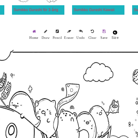
Sumikko Gurashi för 3-åriga Barn
Sumikko Gurashi Kawaii
Su
Size
Home
Draw
Pencil
Eraser
Undo
Clear
Save