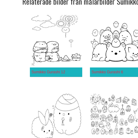
Relaterade bilder från målarbilder Sumikk
Sumikko Gurashi 12
Sumikko Gurashi 6