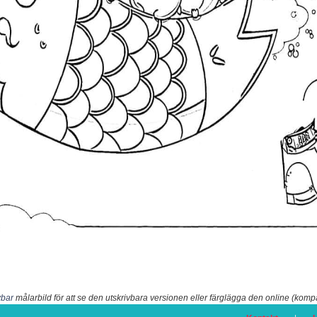
vbar
målarbild för att se den utskrivbara versionen eller färglägga den online (komp