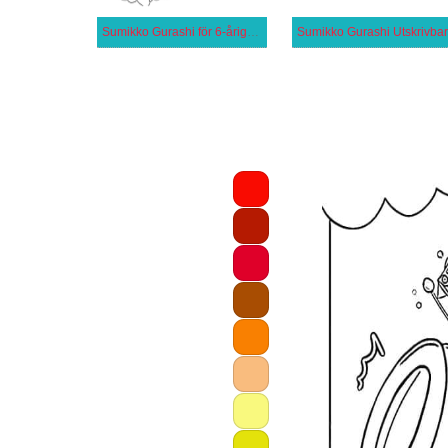
Sumikko Gurashi för 6-åriga Barn
Sumikko Gurashi Utskrivbar