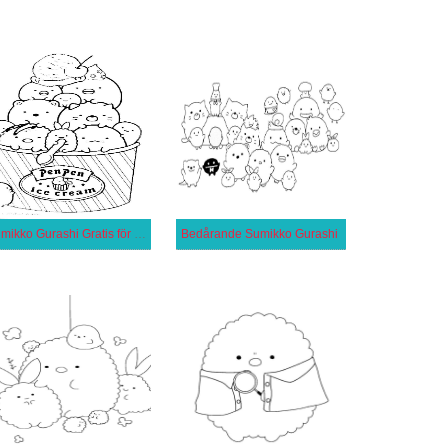
Sumikko Gurashi Gratis för Barn
Bedårande Sumikko Gurashi