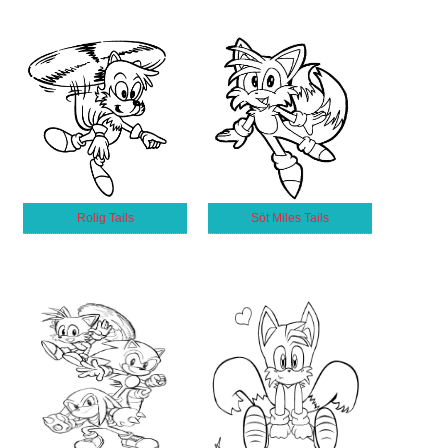
Rolig Tails
Söt Miles Tails