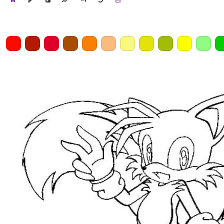
Home
Draw
Pencil
Eraser
Undo
Clear
Save