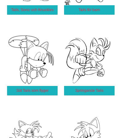
Tails, Sonic och Knuckles
Tails för barn
Söt Tails som flyger
Springande Tails