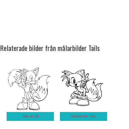
Relaterade bilder från målarbilder Tails
Tails är söt
Mycket söt Tails