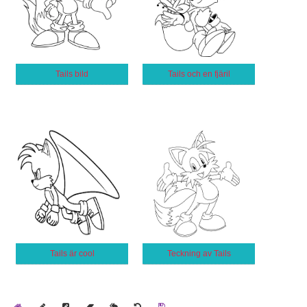
Tails bild
Tails och en fjäril
Tails är cool
Teckning av Tails