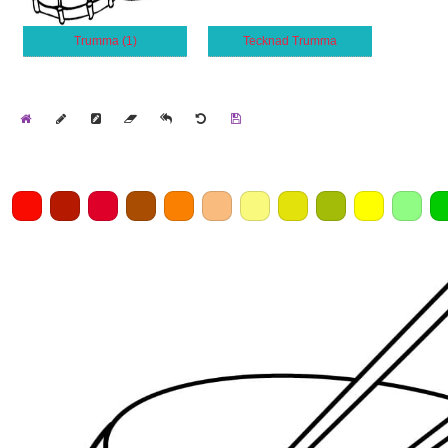
Trumma (1)
Tecknad Trumma
Home
Draw
Pencil
Eraser
Undo
Clear
Save