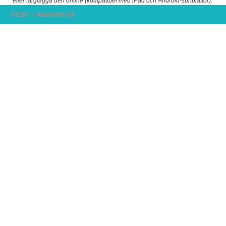
eller färglägga den online (kompatibel med iPad och Android-surfplattor).
©2026 – Malarbilder.Se