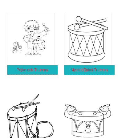
Pojke och Trumma
Mycket Enkel Trumma