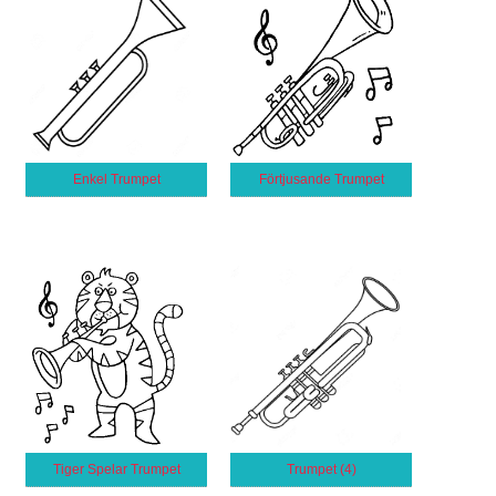
Enkel Trumpet
Förtjusande Trumpet
Tiger Spelar Trumpet
Trumpet (4)