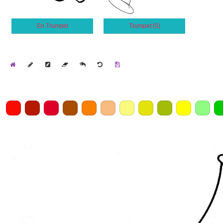
En Trumpet
Trumpet (5)
Home
Draw
Pencil
Eraser
Undo
Clear
Save