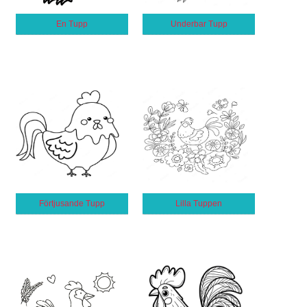
En Tupp
Underbar Tupp
Förtjusande Tupp
Lilla Tuppen