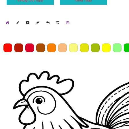
Väldigt Söt Tupp
Glad Tupp
Home
Draw
Pencil
Eraser
Undo
Clear
Save